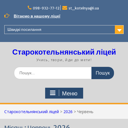
Перейти
до
098-932-77-12
st_kotelnya@i.ua
вмісту
Вітаємо в нашому ліцеї
Швидкі посилання
Старокотельнянський ліцей
Учись, твори, йди до мети!
Шукати:
Меню
Старокотельнянський ліцей
>
2026
>
Червень
Місяць:
Червень 2026