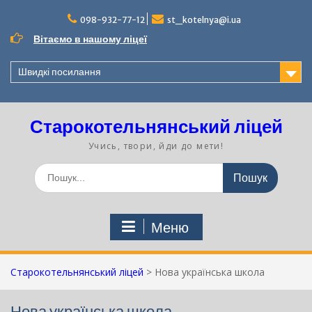
Перейти
до
098-932-77-12
st_kotelnya@i.ua
вмісту
Вітаємо в нашому ліцеї
Швидкі посилання
Старокотельнянський ліцей
Учись, твори, йди до мети!
Шукати:
Меню
Старокотельнянський ліцей
>
Нова українська школа
Нова українська школа