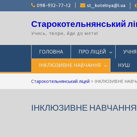
Перейти
098-932-77-12
st_kotelnya@i.ua
до
вмісту
Старокотельнянський лі
Учись, твори, йди до мети!
ГОЛОВНА
ПРО ЛІЦЕЙ
УЧН
ІНКЛЮЗИВНЕ НАВЧАННЯ
НУШ
Старокотельнянський ліцей
>
ІНКЛЮЗИВНЕ НАВЧ
ІНКЛЮЗИВНЕ НАВЧАННЯ