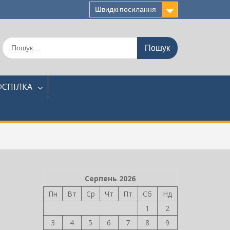
Швидкі посилання
Шукати:
СПІЛКА
Серпень 2026
Пн
Вт
Ср
Чт
Пт
Сб
Нд
1
2
3
4
5
6
7
8
9