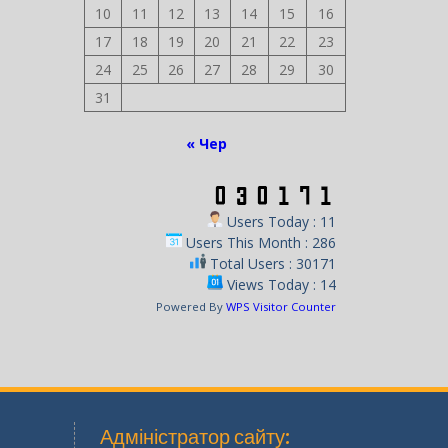
10
11
12
13
14
15
16
17
18
19
20
21
22
23
24
25
26
27
28
29
30
31
« Чер
Users Today : 11
Users This Month : 286
Total Users : 30171
Views Today : 14
Powered By
WPS Visitor Counter
Адміністратор сайту: