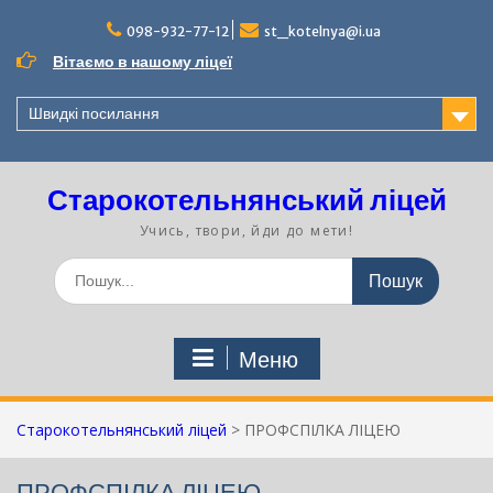
Перейти
до
098-932-77-12
st_kotelnya@i.ua
вмісту
Вітаємо в нашому ліцеї
Швидкі посилання
Старокотельнянський ліцей
Учись, твори, йди до мети!
Шукати:
Меню
Старокотельнянський ліцей
>
ПРОФСПІЛКА ЛІЦЕЮ
ПРОФСПІЛКА ЛІЦЕЮ