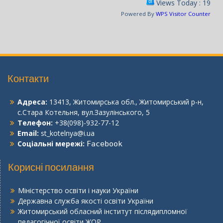
Views Today : 19
Powered By
WPS Visitor Counter
Контакти
Адреса:
13413, Житомирська обл., Житомирський р-н,
с.Стара Котельня, вул.Зазулінського, 5
Телефон:
+38(098)-932-77-12
Email:
st_kotelnya@i.ua
Соціальні мережі:
Facebook
Корисні посилання
Міністерство освіти і науки України
Державна служба якості освіти України
Житомирський обласний інститут післядипломної
педагогічної освіти ЖОР