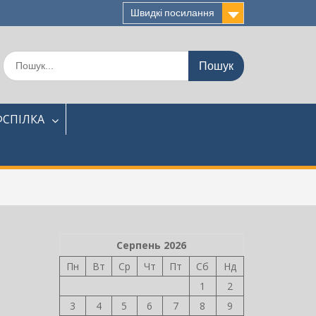
Швидкі посилання
Шукати:
СПІЛКА
Серпень 2026
Пн
Вт
Ср
Чт
Пт
Сб
Нд
1
2
3
4
5
6
7
8
9