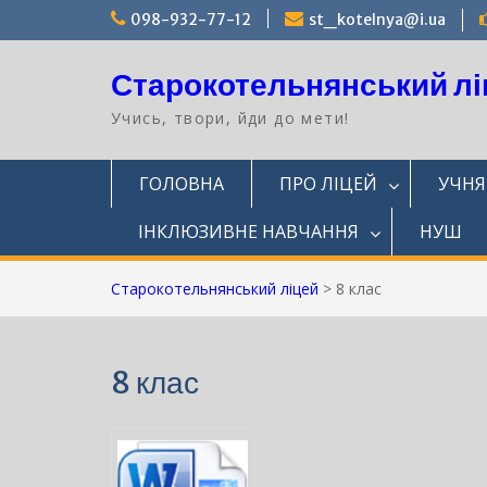
Перейти
098-932-77-12
st_kotelnya@i.ua
до
вмісту
Старокотельнянський лі
Учись, твори, йди до мети!
ГОЛОВНА
ПРО ЛІЦЕЙ
УЧН
ІНКЛЮЗИВНЕ НАВЧАННЯ
НУШ
Старокотельнянський ліцей
>
8 клас
8 клас