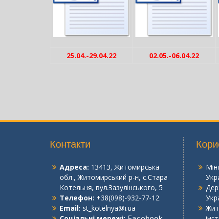
25.04.-29.04.22
02.05.-06.04.22
Контакти
Кори
Адреса:
13413, Житомирська
Мін
обл., Житомирський р-н, с.Стара
Укр
Котельня, вул.Зазулінського, 5
Дер
Телефон:
+38(098)-932-77-12
Укр
Email:
st_kotelnya@i.ua
Жит
Соціальні мережі:
інс
Facebook