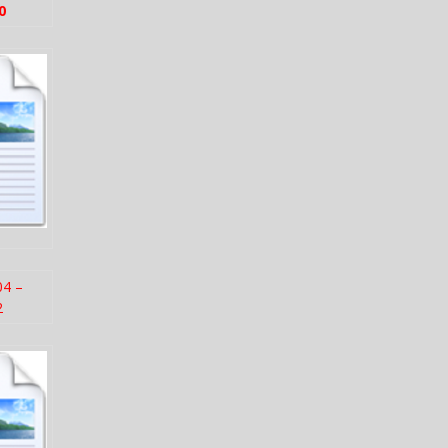
0
04 –
2