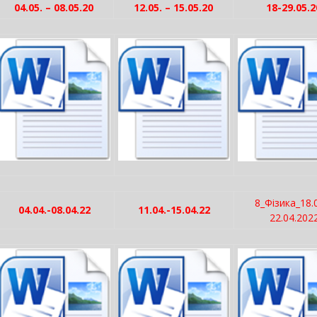
04.05. – 08.05.20
12.05. – 15.05.20
18-29.05.2
8_Фізика_18.
04.04.-08.04.22
11.04.-15.04.22
22.04.202