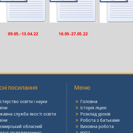
09.05.-13.04.22
16.05-27.05.22
сні посилання
Меню
істерство освіти і науки
Головна
аїни
Історія ліцею
жавна служба якості освіти
Розклад уроків
аїни
Робота з батьками
омирський обласний
Виховна робота
титут післядипломної
НУШ