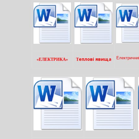
Електрични
еплові явища
«ЕЛЕКТРИКА»
Т