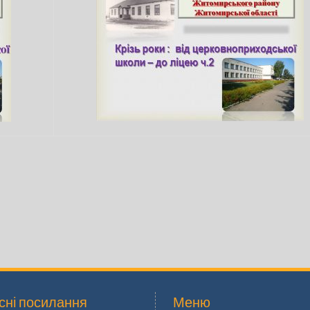
сні посилання
Меню