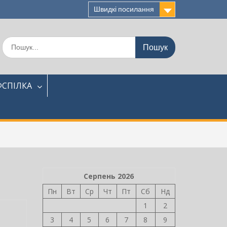
Швидкі посилання
Шукати:
СПІЛКА
Серпень 2026
Пн
Вт
Ср
Чт
Пт
Сб
Нд
1
2
3
4
5
6
7
8
9