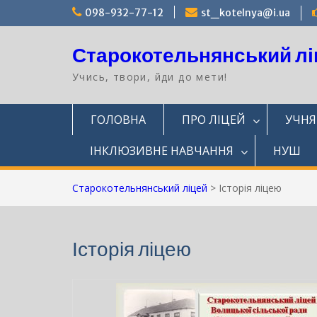
Перейти
098-932-77-12
st_kotelnya@i.ua
до
вмісту
Старокотельнянський лі
Учись, твори, йди до мети!
ГОЛОВНА
ПРО ЛІЦЕЙ
УЧН
ІНКЛЮЗИВНЕ НАВЧАННЯ
НУШ
Старокотельнянський ліцей
>
Історія ліцею
Історія ліцею