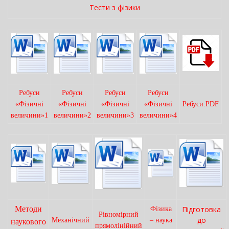
Тести з фізики
Ребуси
Ребуси
Ребуси
Ребуси
«Фізичні
«Фізичні
«Фізичні
«Фізичні
Ребуси.PDF
величини»1
величини»2
величини»3
величини»4
Методи
Підготовка
Фізика
Рівномірний
до
Механічний
– наука
наукового
прямолінійний