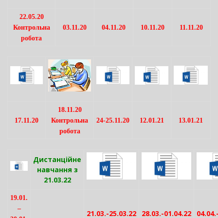
22.05.20
Контрольна
03.11.20
04.11.20
10.11.20
11.11.20
робота
18.11.20
17.11.20
Контрольна
24-25.11.20
12.01.21
13.01.21
робота
Дистанційне
навчання з
21.03.22
19.01.
–
21.03.-25.03.22
28.03.-01.04.22
04.04.