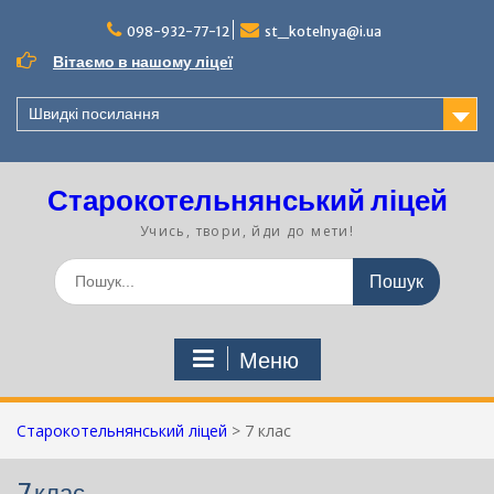
Перейти
до
098-932-77-12
st_kotelnya@i.ua
вмісту
Вітаємо в нашому ліцеї
Швидкі посилання
Старокотельнянський ліцей
Учись, твори, йди до мети!
Шукати:
Меню
Старокотельнянський ліцей
>
7 клас
7 клас