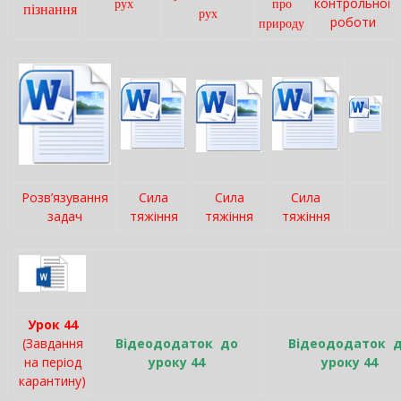
контрольної
рух
про
пізнання
рух
роботи
природу
Розв’язування
Сила
Сила
Сила
задач
тяжіння
тяжіння
тяжіння
Урок 44
(Завдання
Відеододаток до
Відеододаток 
на період
уроку 44
уроку 44
карантину)