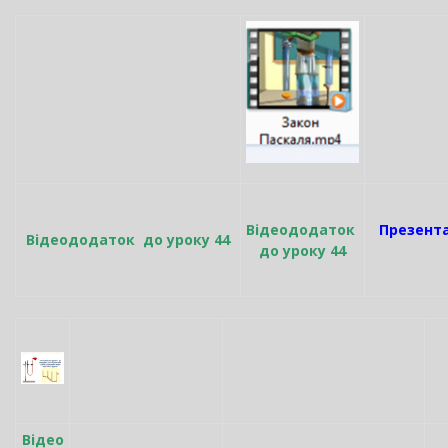
Відеододаток
Презента
Відеододаток до уроку 44
до уроку 44
Відео