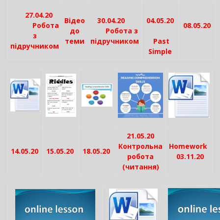
27.04.20
Відео
30.04.20
04.05.20
Робота
08.05.20
до
Робота з
з
теми
підручником
Past
підручником
Simple
21.05.20
Контрольна
Homework
14.05.20
15.05.20
18.05.20
робота
03.11.20
(читання)