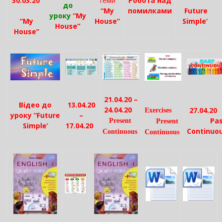
30.03.20
теми
Робота над
до
“My
помилками
Future
уроку
“My
“My
House”
Simple’
House”
House”
21.04.20 –
Відео до
13.04.20
24.04.20
27.04.2
Exercises
уроку “Future
–
Pas
Present
Present
Simple’
17.04.20
Continuo
Continuous
Continuous