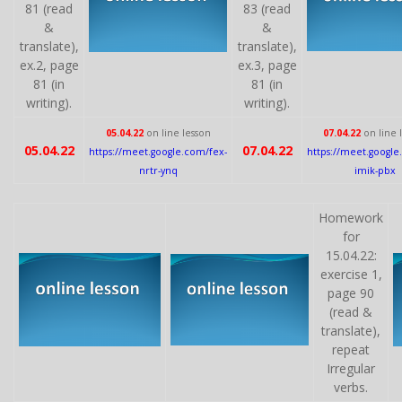
81 (read
83 (read
&
&
translate),
translate),
ex.2, page
ex.3, page
81 (in
81 (in
writing).
writing).
05.04.22
on line lesson
07.04.22
on line 
05.04.22
07.04.22
https://meet.google.com/fex-
https://meet.google
nrtr-ynq
imik-pbx
Homework
for
15.04.22:
exercise 1,
page 90
(read &
translate),
repeat
Irregular
verbs.