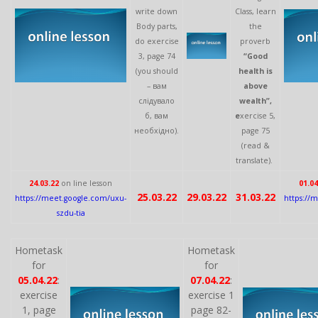
write down
Class, learn
Body parts,
the
do exercise
proverb
3, page 74
“Good
(you should
health is
– вам
above
слідувало
wealth”,
б, вам
e
xercise 5,
необхідно).
page 75
(read &
translate).
24.03.22
on line lesson
01.04
25.03.22
29.03.22
31.03.22
https://meet.google.com/uxu-
https://
szdu-tia
Hometask
Hometask
for
for
05.04.22
:
07.04.22
:
exercise
exercise 1
1, page
page 82-