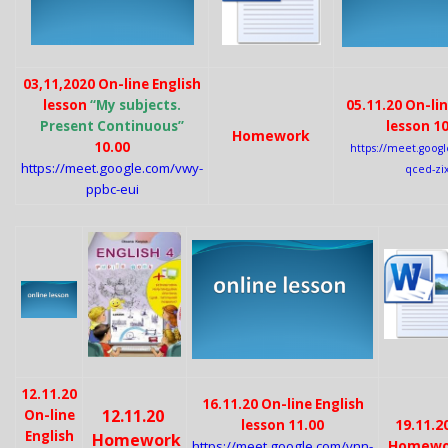
03,11,2020 On-line English
lesson
“My subjects.
05.11.20 On-lin
Present Continuous”
lesson 10
Homework
10.00
https://meet.goog
https://meet.google.com/vwy-
qced-zi
ppbc-eui
12.11.20
16.11.20 On-line English
12.11.20
On-line
19.11.2
lesson 11.00
English
Homework
Homewo
https://meet.google.com/vnn-