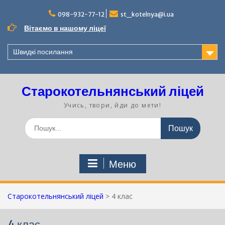
Перейти
до
098-932-77-12
st_kotelnya@i.ua
вмісту
Вітаємо в нашому ліцеї
Швидкі посилання
Старокотельнянський ліцей
Учись, твори, йди до мети!
Шукати:
Меню
Старокотельнянський ліцей
>
4 клас
4 клас