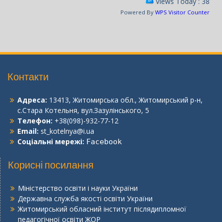
Views Today : 38
Powered By
WPS Visitor Counter
Контакти
Адреса:
13413, Житомирська обл., Житомирський р-н,
с.Стара Котельня, вул.Зазулінського, 5
Телефон:
+38(098)-932-77-12
Email:
st_kotelnya@i.ua
Соціальні мережі:
Facebook
Корисні посилання
Міністерство освіти і науки України
Державна служба якості освіти України
Житомирський обласний інститут післядипломної
педагогічної освіти ЖОР