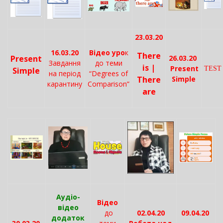
23.03.20
16.03.20
Відео уро
к
There
Present
26.03.20
Завдання
до теми
is |
Present
TEST
Simple
на період
“Degrees of
There
Simple
карантину
Comparison”
are
Ayдіо-
Відео
відео
до
02.04.20
09.04.20
додаток