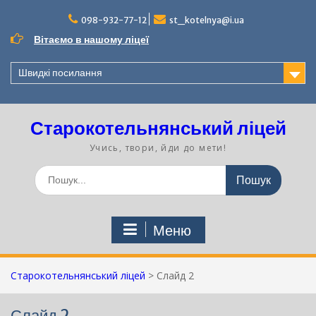
Перейти
до
098-932-77-12
st_kotelnya@i.ua
вмісту
Вітаємо в нашому ліцеї
Швидкі посилання
Старокотельнянський ліцей
Учись, твори, йди до мети!
Шукати:
Меню
Старокотельнянський ліцей
>
Слайд 2
Слайд 2