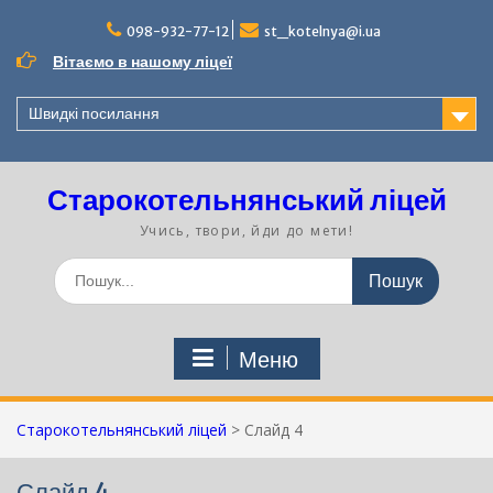
Перейти
до
098-932-77-12
st_kotelnya@i.ua
вмісту
Вітаємо в нашому ліцеї
Швидкі посилання
Старокотельнянський ліцей
Учись, твори, йди до мети!
Шукати:
Меню
Старокотельнянський ліцей
>
Слайд 4
Слайд 4