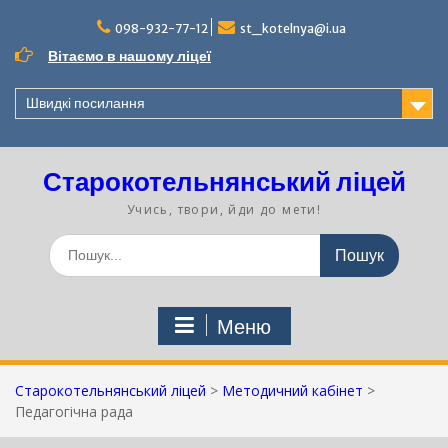
Перейти
до
098-932-77-12
st_kotelnya@i.ua
вмісту
Вітаємо в нашому ліцеї
Швидкі посилання
Старокотельнянський ліцей
Учись, твори, йди до мети!
Шукати:
Меню
Старокотельнянський ліцей
>
Методичний кабінет
>
Педагогічна рада