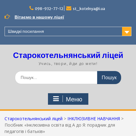
Перейти
до
098-932-77-12
st_kotelnya@i.ua
вмісту
Вітаємо в нашому ліцеї
Швидкі посилання
Старокотельнянський ліцей
Учись, твори, йди до мети!
Шукати:
Меню
Старокотельнянський ліцей
>
ІНКЛЮЗИВНЕ НАВЧАННЯ
>
Посібник «Інклюзивна освіта від А до Я: порадник для
педагогів і батьків»