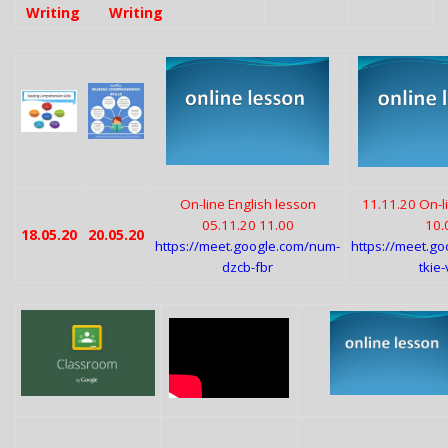
Writing
Writing
On-line English lesson
11.11.20 On-l
05.11.20 11.00
10.
18.05.20
20.05.20
https://meet.google.com/num-
https://meet.g
dzcb-fbr
tkie-