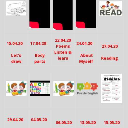
22.04.20
15.04.20
17.04.20
24.04.20
Poems
27.04.20
Listen &
Let’s
Body
About
learn
Reading
draw
parts
Myself
29.04.20
04.05.20
06.05.20
13.05.20
15.05.20