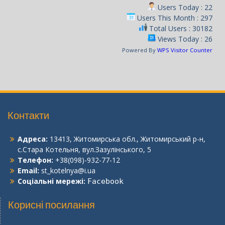
Users Today : 22
Users This Month : 297
Total Users : 30182
Views Today : 26
Powered By
WPS Visitor Counter
Контакти
Адреса:
13413, Житомирська обл., Житомирський р-н,
с.Стара Котельня, вул.Зазулінського, 5
Телефон:
+38(098)-932-77-12
Email:
st_kotelnya@i.ua
Соціальні мережі:
Facebook
Корисні посилання