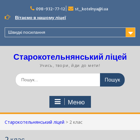
Перейти
до
098-932-77-12
st_kotelnya@i.ua
вмісту
Вітаємо в нашому ліцеї
Швидкі посилання
Старокотельнянський ліцей
Учись, твори, йди до мети!
Шукати:
Меню
Старокотельнянський ліцей
>
2 клас
2 клас