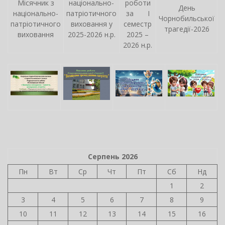
Місячник з
національно-
роботи
День
національно-
патріотичного
за І
Чорнобильської
патріотичного
виховання у
семестр
трагедії-2026
виховання
2025-2026 н.р.
2025 –
2026 н.р.
Серпень 2026
Пн
Вт
Ср
Чт
Пт
Сб
Нд
1
2
3
4
5
6
7
8
9
10
11
12
13
14
15
16