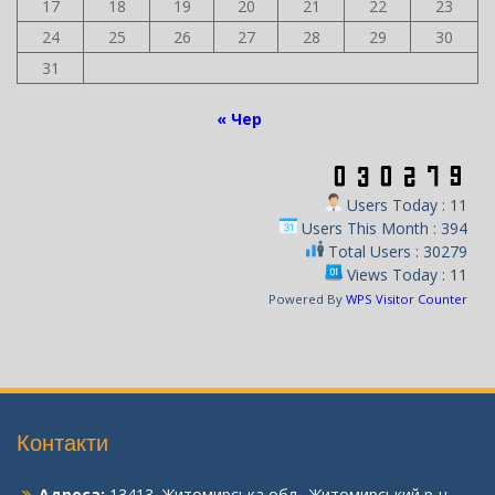
17
18
19
20
21
22
23
24
25
26
27
28
29
30
31
« Чер
Users Today : 11
Users This Month : 394
Total Users : 30279
Views Today : 11
Powered By
WPS Visitor Counter
Контакти
Адреса:
13413, Житомирська обл., Житомирський р-н,