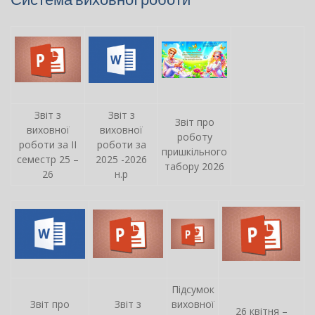
Звіт з
Звіт з
Звіт про
виховної
виховної
роботу
роботи за ІІ
роботи за
пришкільного
семестр 25 –
2025 -2026
табору 2026
26
н.р
Підсумок
Звіт про
Звіт з
виховної
26 квітня –