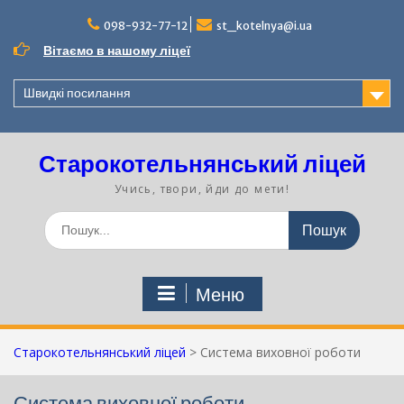
Перейти
до
098-932-77-12
st_kotelnya@i.ua
вмісту
Вітаємо в нашому ліцеї
Швидкі посилання
Старокотельнянський ліцей
Учись, твори, йди до мети!
Шукати:
Меню
Старокотельнянський ліцей
>
Система виховної роботи
Система виховної роботи