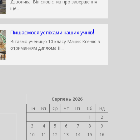
29.05.06 відбулось свято Останнього
Дзвоника. Він сповістив про завершення
ще...
Пишаємося успіхами наших учнів!
Вітаємо ученицю 10 класу Мацик Ксенію з
отриманням диплома ІІІ...
Серпень 2026
Пн
Вт
Ср
Чт
Пт
Сб
Нд
1
2
3
4
5
6
7
8
9