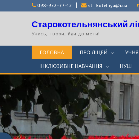
Перейти
098-932-77-12
st_kotelnya@i.ua
до
вмісту
Старокотельнянський лі
Учись, твори, йди до мети!
ГОЛОВНА
ПРО ЛІЦЕЙ
УЧН
ІНКЛЮЗИВНЕ НАВЧАННЯ
НУШ