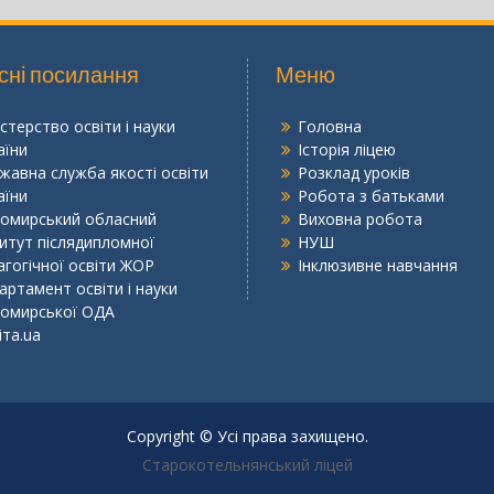
сні посилання
Меню
істерство освіти і науки
Головна
аїни
Історія ліцею
жавна служба якості освіти
Розклад уроків
аїни
Робота з батьками
омирський обласний
Виховна робота
титут післядипломної
НУШ
агогічної освіти ЖОР
Інклюзивне навчання
артамент освіти і науки
омирської ОДА
іта.ua
Copyright © Усі права захищено.
Старокотельнянський ліцей