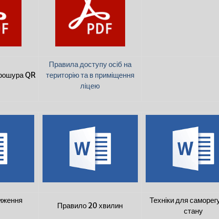
Правила доступу осіб на
брошура QR
територію та в приміщення
ліцею
иження
Техніки для саморег
Правило 20 хвилин
стану