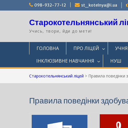
Перейти
098-932-77-12
st_kotelnya@i.ua
до
вмісту
Старокотельнянський лі
Учись, твори, йди до мети!
ГОЛОВНА
ПРО ЛІЦЕЙ
УЧН
ІНКЛЮЗИВНЕ НАВЧАННЯ
НУШ
Старокотельнянський ліцей
>
Правила поведінки з
Правила поведінки здобува