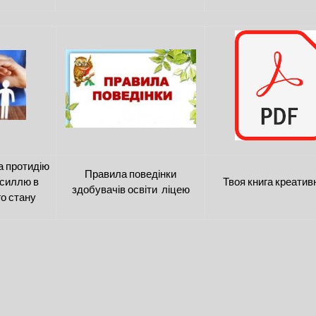
а протидію
Правила поведінки
силлю в
Твоя книга креатив
здобувачів освіти ліцею
о стану