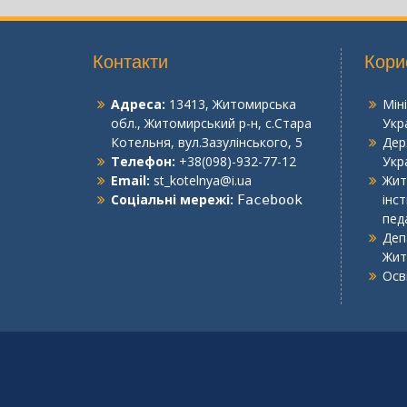
Контакти
Кори
Адреса:
13413, Житомирська
Мін
обл., Житомирський р-н, с.Стара
Укр
Котельня, вул.Зазулінського, 5
Дер
Телефон:
+38(098)-932-77-12
Укр
Email:
st_kotelnya@i.ua
Жит
Соціальні мережі:
інс
Facebook
пед
Деп
Жит
Осв