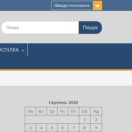
Швидкі посилання
Шукати:
СПІЛКА
Серпень 2026
Пн
Вт
Ср
Чт
Пт
Сб
Нд
1
2
3
4
5
6
7
8
9