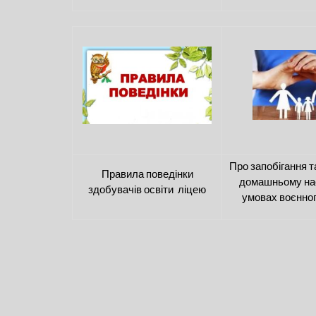
Про запобігання т
Правила поведінки
домашньому на
здобувачів освіти ліцею
умовах воєнног