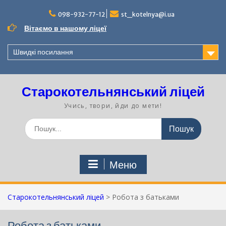
Перейти
до
098-932-77-12
st_kotelnya@i.ua
вмісту
Вітаємо в нашому ліцеї
Швидкі посилання
Старокотельнянський ліцей
Учись, твори, йди до мети!
Шукати:
Меню
Старокотельнянський ліцей
>
Робота з батьками
Робота з батьками