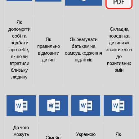
Як
допомогти
Складна
собі та
поведінка
Як
Як реагувати
подбати
дитини як
правильно
батькам на
про себе,
знайти ключ
відмовити
самоушкодження
якщо ви
до
дитині
підлітків
втратили
позитивних
близьку
змін
людину
До чого
можуть
Україною
Як
Сімейні