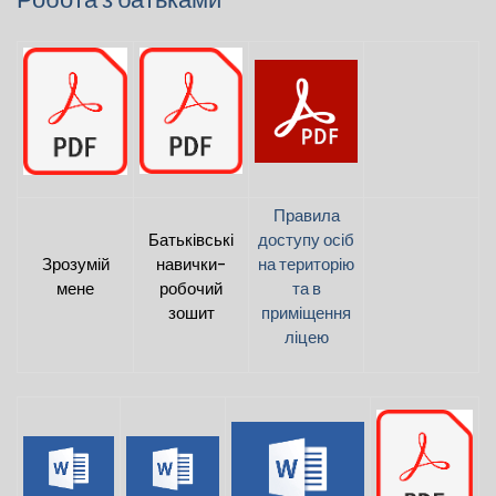
Правила
Батьківські
доступу осіб
Зрозумій
навички-
на територію
мене
робочий
та в
зошит
приміщення
ліцею