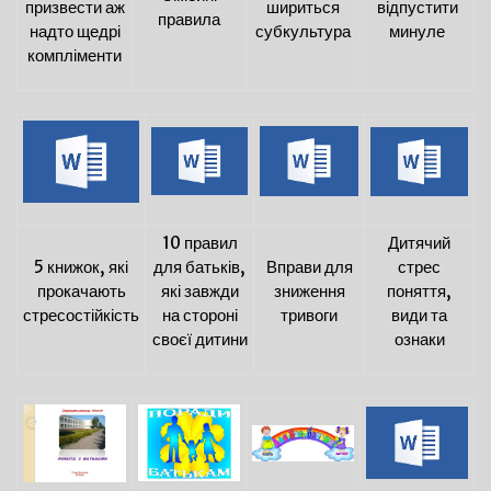
призвести аж
шириться
відпустити
правила
надто щедрі
субкультура
минуле
компліменти
10 правил
Дитячий
5 книжок, які
для батьків,
Вправи для
стрес
прокачають
які завжди
зниження
поняття,
стресостійкість
на стороні
тривоги
види та
своєї дитини
ознаки