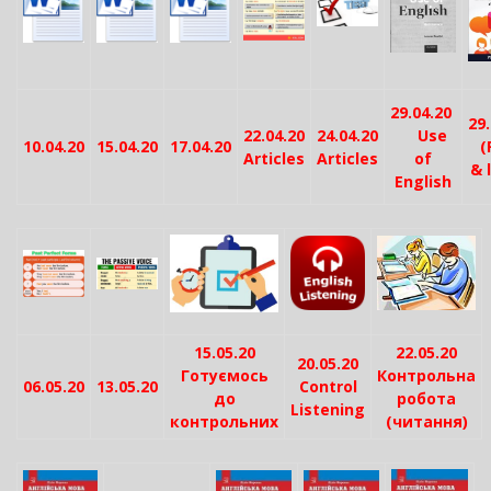
29.04.20
29
22.04.20
24.04.20
Use
10.04.20
15.04.20
17.04.20
(
Articles
Articles
of
& 
English
15.05.20
22.05.20
20.05.20
Готуємось
Контрольна
06.05.20
13.05.20
Control
до
робота
Listening
контрольних
(читання)