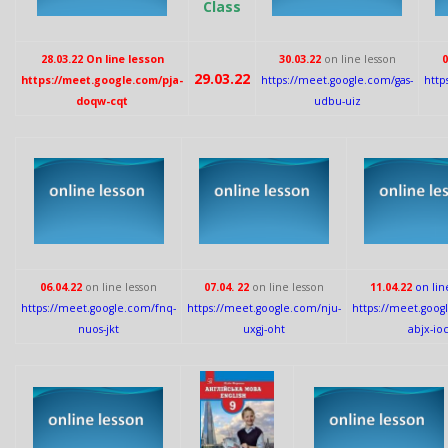
Class
28.03.22 On line lesson
30.03.22
on line lesson
0
29.03.22
https://meet.google.com/pja-
https://meet.google.com/gas-
http
doqw-cqt
udbu-uiz
06.04.22
on line lesson
07.04. 22
on line lesson
11.04.22
on lin
https://meet.google.com/fnq-
https://meet.google.com/nju-
https://meet.goog
nuos-jkt
uxgj-oht
abjx-io