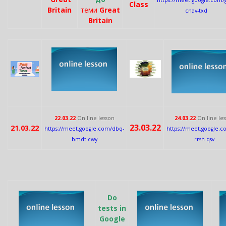
https://meet.google.com/
Class
Britain
теми
Great
cnav-txd
Britain
22.03.22
On line lesson
24.03.22
On line le
23.03.22
21.03.22
https://meet.google.com/dbq-
https://meet.google.co
bmdt-cwy
rrsh-qsv
Do
tests in
Google