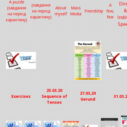
A puzzle
Dir
(завдання
A
(завдання
About
Mass
&
на період
Friendship
few,
на період
myself
Media
карантину)
few
Indi
карантину)
Spe
25.03.20
27.03,20
Exercises
Sequence of
31.03.
Gerund
Tenses