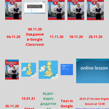
06.11.20
Завдання
04.11.20
11.11.20
18.11.20
20.11.20
в Google
Classroom
Аудіо-
13.01.21
відео
20.01.21 On-line Englis
Test in
додаток
lesson at 12.00
25.11.20
Google
Great
до