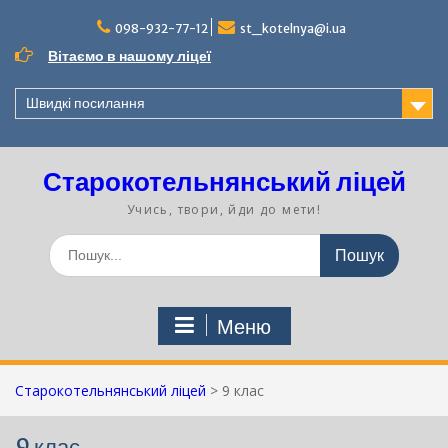
Перейти
до
098-932-77-12
st_kotelnya@i.ua
вмісту
Вітаємо в нашому ліцеї
Швидкі посилання
Старокотельнянський ліцей
Учись, твори, йди до мети!
Шукати:
Меню
Старокотельнянський ліцей
>
9 клас
9 клас