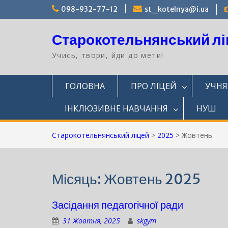
Перейти
098-932-77-12
st_kotelnya@i.ua
до
вмісту
Старокотельнянський лі
Учись, твори, йди до мети!
ГОЛОВНА
ПРО ЛІЦЕЙ
УЧН
ІНКЛЮЗИВНЕ НАВЧАННЯ
НУШ
Старокотельнянський ліцей
>
2025
>
Жовтень
Місяць:
Жовтень 2025
Засідання педагогічної ради
31 Жовтня, 2025
skgym