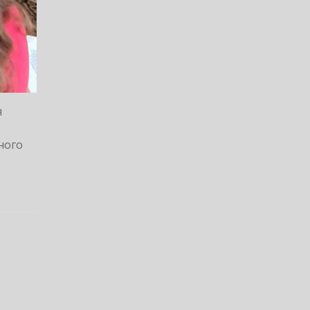
я
ного