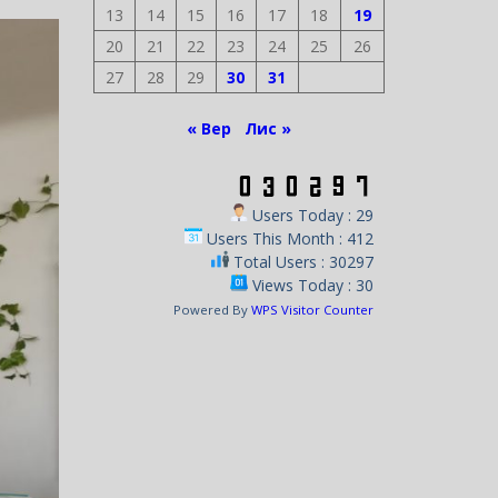
13
14
15
16
17
18
19
20
21
22
23
24
25
26
27
28
29
30
31
« Вер
Лис »
Users Today : 29
Users This Month : 412
Total Users : 30297
Views Today : 30
Powered By
WPS Visitor Counter