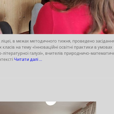
у ліцеї, в межах методичного тижня, проведено засіданн
класів на тему «Інноваційні освітні практики в умовах
-літературної галузі», вчителів природничо-математич
нтексті
Читати далі …