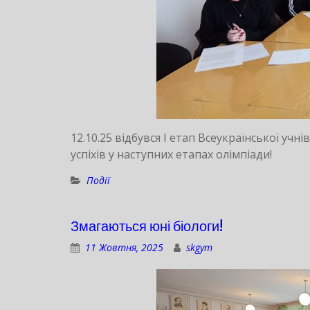
12.10.25 відбувся І етап Всеукраїнської уч
успіхів у наступних етапах олімпіади!
Події
Змагаються юні біологи!
11 Жовтня, 2025
skgym