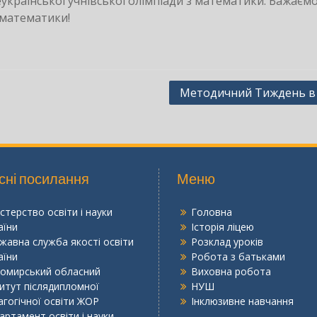
Всеукраїнської учнівської олімпіади з математики. Бажаєм
 математики!
Методичний Тиждень в 
сні посилання
Меню
істерство освіти і науки
Головна
аїни
Історія ліцею
жавна служба якості освіти
Розклад уроків
аїни
Робота з батьками
омирський обласний
Виховна робота
титут післядипломної
НУШ
агогічної освіти ЖОР
Інклюзивне навчання
артамент освіти і науки