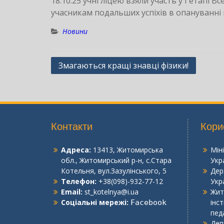
18.10.25 учні ліцею взяли участь у І етапі 
учасникам подальших успіхів в опануванні
Новини
Навігація
Змагаються кращі знавці фізики!
записів
Контакти
Кори
Адреса:
13413, Житомирська
Мін
обл., Житомирський р-н, с.Стара
Укр
Котельня, вул.Зазулінського, 5
Дер
Телефон:
+38(098)-932-77-12
Укр
Email:
st_kotelnya@i.ua
Жит
Соціальні мережі:
інс
Facebook
пед
Деп