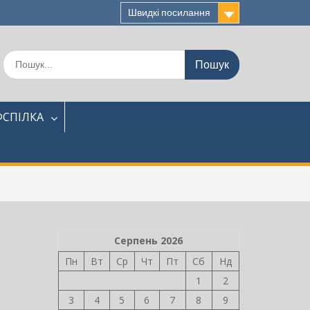
Швидкі посилання
Шукати:
СПІЛКА
Серпень 2026
Пн
Вт
Ср
Чт
Пт
Сб
Нд
1
2
3
4
5
6
7
8
9