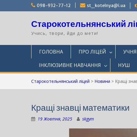
Перейти
098-932-77-12
st_kotelnya@i.ua
до
вмісту
Старокотельнянський лі
Учись, твори, йди до мети!
ГОЛОВНА
ПРО ЛІЦЕЙ
УЧН
ІНКЛЮЗИВНЕ НАВЧАННЯ
НУШ
Старокотельнянський ліцей
>
Новини
>
Кращі зна
Кращі знавці математики
19 Жовтня, 2025
skgym