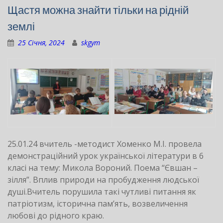
Щастя можна знайти тільки на рідній
землі
25 Січня, 2024
skgym
25.01.24 вчитель -методист Хоменко М.І. провела
демонстраційний урок української літератури в 6
класі на тему: Микола Вороний. Поема “Євшан –
зілля”. Вплив природи на пробудження людської
душі.Вчитель порушила такі чутливі питання як
патріотизм, історична пам’ять, возвеличення
любові до рідного краю.