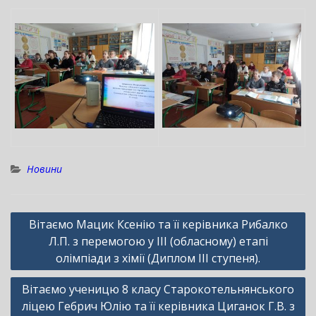
Новини
Навігація
Вітаємо Мацик Ксенію та її керівника Рибалко
записів
Л.П. з перемогою у ІІІ (обласному) етапі
олімпіади з хімії (Диплом ІІІ ступеня).
Вітаємо ученицю 8 класу Старокотельнянського
ліцею Гебрич Юлію та її керівника Циганок Г.В. з