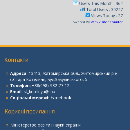
Users This Month : 362
Total Users : 30247
Views Today : 27
Powered By
WPS Visitor Counter
Контакти
Адреса:
13413, Житомирська обл., Житомирський р-н,
с.Стара Котельня, вул.Зазулінського, 5
Телефон:
+38(098)-932-77-12
Email:
st_kotelnya@i.ua
Соціальні мережі:
Facebook
Корисні посилання
Міністерство освіти і науки України