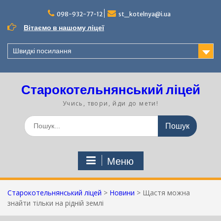
Перейти
до
098-932-77-12
st_kotelnya@i.ua
вмісту
Вітаємо в нашому ліцеї
Швидкі посилання
Старокотельнянський ліцей
Учись, твори, йди до мети!
Шукати:
Меню
Старокотельнянський ліцей
>
Новини
>
Щастя можна
знайти тільки на рідній землі