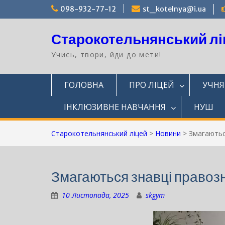
Перейти
098-932-77-12
st_kotelnya@i.ua
до
вмісту
Старокотельнянський лі
Учись, твори, йди до мети!
ГОЛОВНА
ПРО ЛІЦЕЙ
УЧН
ІНКЛЮЗИВНЕ НАВЧАННЯ
НУШ
Старокотельнянський ліцей
>
Новини
>
Змагаютьс
Змагаються знавці правозн
10 Листопада, 2025
skgym