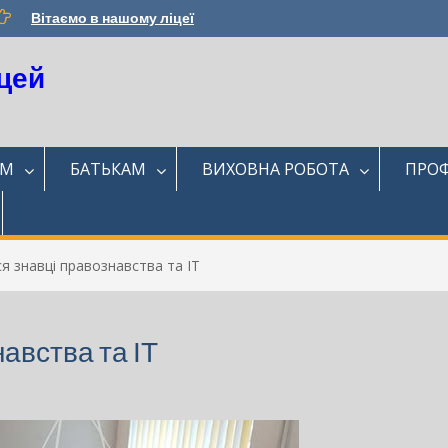
Вітаємо в нашому ліцеї
цей
ЯМ
БАТЬКАМ
ВИХОВНА РОБОТА
ПРОФ
я знавці правознавства та ІТ
авства та ІТ