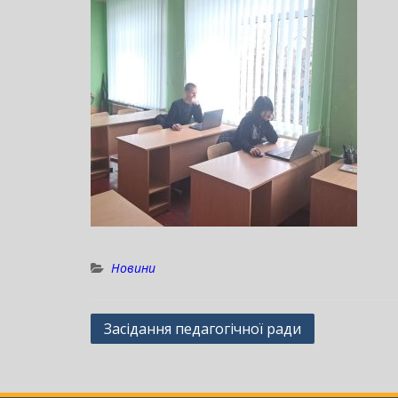
Новини
Навігація
Засідання педагогічної ради
записів