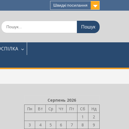
Швидкі посилання
Шукати:
СПІЛКА
Серпень 2026
Пн
Вт
Ср
Чт
Пт
Сб
Нд
1
2
3
4
5
6
7
8
9