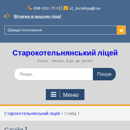
Перейти
до
098-932-77-12
st_kotelnya@i.ua
вмісту
Вітаємо в нашому ліцеї
Швидкі посилання
Старокотельнянський ліцей
Учись, твори, йди до мети!
Шукати:
Меню
Старокотельнянський ліцей
>
Слайд 1
Слайд 1