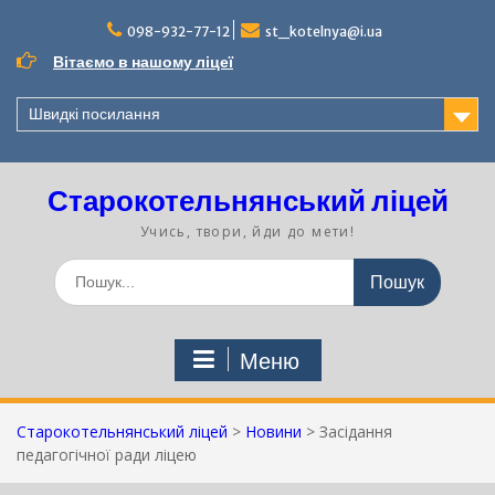
Перейти
до
098-932-77-12
st_kotelnya@i.ua
вмісту
Вітаємо в нашому ліцеї
Швидкі посилання
Старокотельнянський ліцей
Учись, твори, йди до мети!
Шукати:
Меню
Старокотельнянський ліцей
>
Новини
>
Засідання
педагогічної ради ліцею