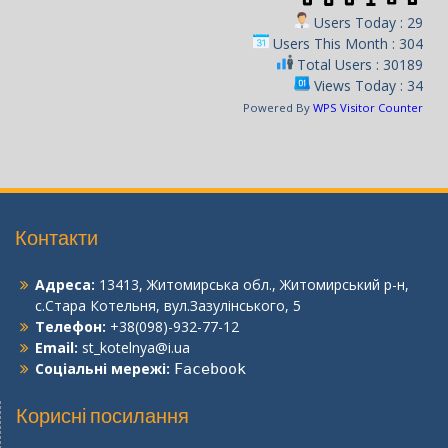
Users Today : 29
Users This Month : 304
Total Users : 30189
Views Today : 34
Powered By
WPS Visitor Counter
Контакти
Адреса:
13413, Житомирська обл., Житомирський р-н,
с.Стара Котельня, вул.Зазулінського, 5
Телефон:
+38(098)-932-77-12
Email:
st_kotelnya@i.ua
Соціальні мережі:
Facebook
Корисні посилання