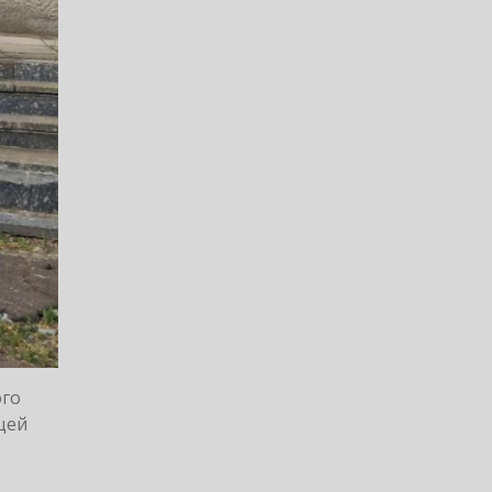
ого
 цей