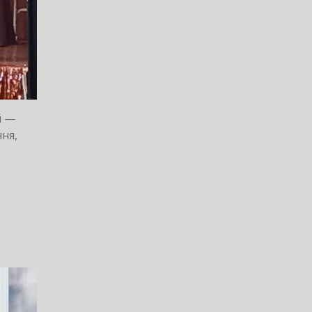
й —
ня,