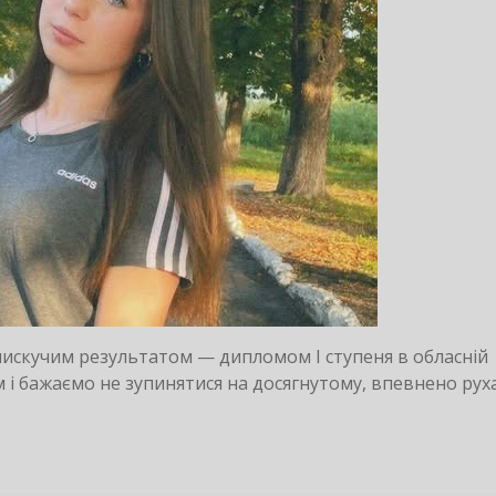
лискучим результатом — дипломом І ступеня в обласній
м і бажаємо не зупинятися на досягнутому, впевнено рух