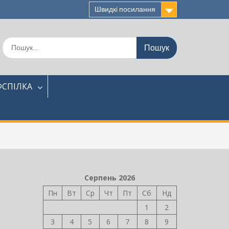
Швидкі посилання
Шукати:
СПІЛКА
Серпень 2026
Пн
Вт
Ср
Чт
Пт
Сб
Нд
1
2
3
4
5
6
7
8
9