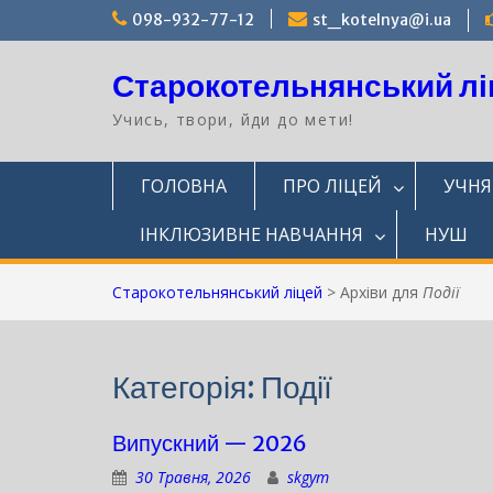
Перейти
098-932-77-12
st_kotelnya@i.ua
до
вмісту
Старокотельнянський лі
Учись, твори, йди до мети!
ГОЛОВНА
ПРО ЛІЦЕЙ
УЧН
ІНКЛЮЗИВНЕ НАВЧАННЯ
НУШ
Старокотельнянський ліцей
>
Архіви для
Події
Категорія:
Події
Випускний — 2026
30 Травня, 2026
skgym