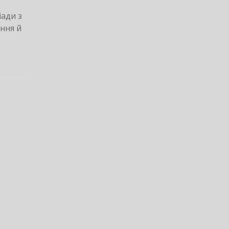
іади з
ання й