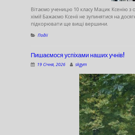
Вітаємо ученицю 10 класу Мацик Ксенію з о
хімії! Бажаємо Ксенії не зупинятися на дос
підкорювати ще вищі вершини.
Події
Пишаємося успіхами наших учнів!
19 Січня, 2026
skgym