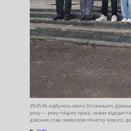
29.05.06 відбулось свято Останнього Дзво
року — року плідної праці, нових відкритт
дзвоник став символом початку нового, до
Події