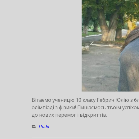
Вітаємо ученицю 10 класу Гебрич Юлію з б
олімпіаді з фізики! Пишаємось твоїм успіхо
до нових перемог і відкриттів.
Події