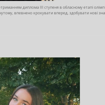
триманням диплома ІІІ ступеня в обласному етапі олімп
ягнутому, впевнено крокувати вперед, здобувати нові зн