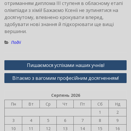
отриманням диплома ІІІ ступеня в обласному етапі
олімпіади з хімії! Бажаємо Ксенії не зупинятися на
досягнутому, впевнено крокувати вперед,
здобувати нові знання й підкорювати ще вищі
вершини.
Події
Навігація
Пишаємося успіхами наших учнів!
записів
Вітаємо з вагомим професійним досягненням!
Серпень 2026
Пн
Вт
Ср
Чт
Пт
Сб
Нд
1
2
3
4
5
6
7
8
9
10
11
12
13
14
15
16