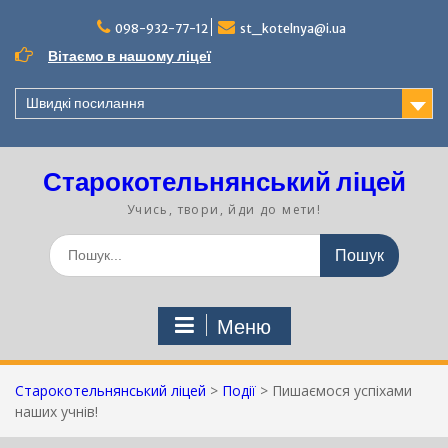
Перейти
до
098-932-77-12
st_kotelnya@i.ua
вмісту
Вітаємо в нашому ліцеї
Швидкі посилання
Старокотельнянський ліцей
Учись, твори, йди до мети!
Шукати:
Меню
Старокотельнянський ліцей
>
Події
>
Пишаємося успіхами
наших учнів!