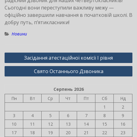
радісний дзвоник для наших четвертокласників!
Сьогодні вони переступили важливу межу —
офіційно завершили навчання в початковій школі. В
добру путь, п’ятикласники!
Новини
Навігація
Засідання атестаційної комісії І рівня
записів
Свято Останнього Дзвоника
Серпень 2026
Пн
Вт
Ср
Чт
Пт
Сб
Нд
1
2
3
4
5
6
7
8
9
10
11
12
13
14
15
16
17
18
19
20
21
22
23