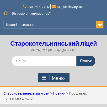
Перейти
до
098-932-77-12
st_kotelnya@i.ua
вмісту
Вітаємо в нашому ліцеї
Швидкі посилання
Старокотельнянський ліцей
Учись, твори, йди до мети!
Шукати:
Меню
Старокотельнянський ліцей
>
Новини
>
Прощавай,
початкова школо!