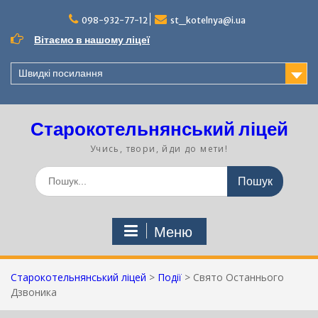
Перейти
до
098-932-77-12
st_kotelnya@i.ua
вмісту
Вітаємо в нашому ліцеї
Швидкі посилання
Старокотельнянський ліцей
Учись, твори, йди до мети!
Шукати:
Меню
Старокотельнянський ліцей
>
Події
>
Свято Останнього
Дзвоника