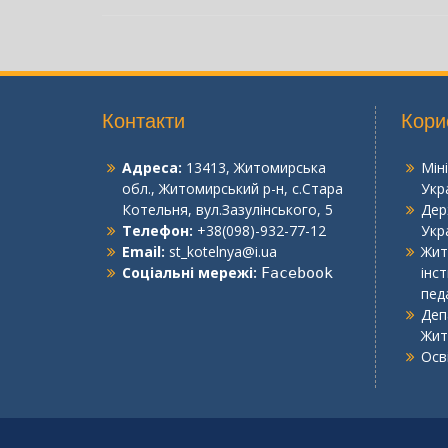
Контакти
Кори
Адреса:
13413, Житомирська
Мін
обл., Житомирський р-н, с.Стара
Укр
Котельня, вул.Зазулінського, 5
Дер
Телефон:
+38(098)-932-77-12
Укр
Email:
st_kotelnya@i.ua
Жит
Соціальні мережі:
інс
Facebook
пед
Деп
Жит
Осв