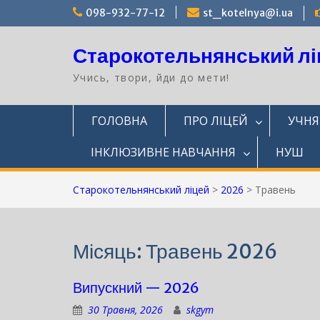
Перейти
098-932-77-12
st_kotelnya@i.ua
до
вмісту
Старокотельнянський лі
Учись, твори, йди до мети!
ГОЛОВНА
ПРО ЛІЦЕЙ
УЧН
ІНКЛЮЗИВНЕ НАВЧАННЯ
НУШ
Старокотельнянський ліцей
>
2026
>
Травень
Місяць:
Травень 2026
Випускний — 2026
30 Травня, 2026
skgym