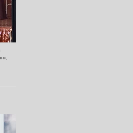
й —
ня,