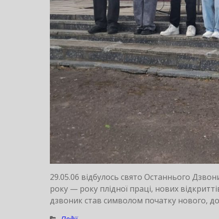
29.05.06 відбулось свято Останнього Дзво
року — року плідної праці, нових відкритт
дзвоник став символом початку нового, до
Події