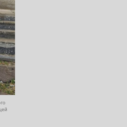
ого
 цей