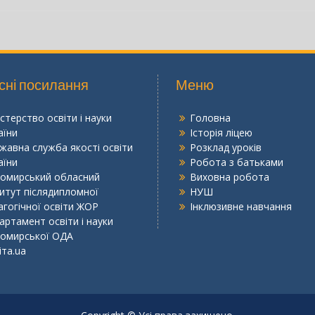
сні посилання
Меню
істерство освіти і науки
Головна
аїни
Історія ліцею
жавна служба якості освіти
Розклад уроків
аїни
Робота з батьками
омирський обласний
Виховна робота
титут післядипломної
НУШ
агогічної освіти ЖОР
Інклюзивне навчання
артамент освіти і науки
омирської ОДА
іта.ua