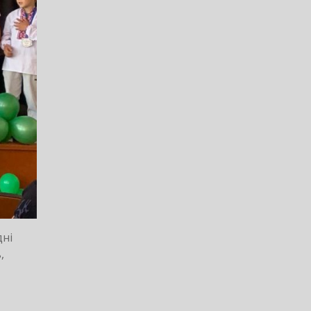
дні
,