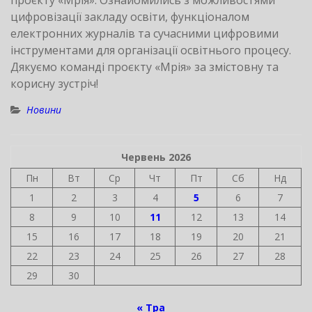
проєкту «Мрія». Ознайомились з можливостями
цифровізації закладу освіти, функціоналом
електронних журналів та сучасними цифровими
інструментами для організації освітнього процесу.
Дякуємо команді проєкту «Мрія» за змістовну та
корисну зустріч!
Новини
Червень 2026
Пн
Вт
Ср
Чт
Пт
Сб
Нд
1
2
3
4
5
6
7
8
9
10
11
12
13
14
15
16
17
18
19
20
21
22
23
24
25
26
27
28
29
30
« Тра