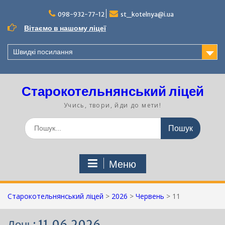
Перейти
до
098-932-77-12
st_kotelnya@i.ua
вмісту
Вітаємо в нашому ліцеї
Швидкі посилання
Старокотельнянський ліцей
Учись, твори, йди до мети!
Шукати:
Меню
Старокотельнянський ліцей
>
2026
>
Червень
>
11
День:
11.06.2026