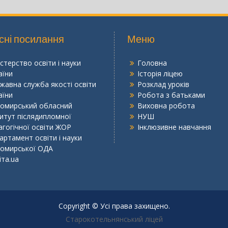
сні посилання
Меню
істерство освіти і науки
Головна
аїни
Історія ліцею
жавна служба якості освіти
Розклад уроків
аїни
Робота з батьками
омирський обласний
Виховна робота
титут післядипломної
НУШ
агогічної освіти ЖОР
Інклюзивне навчання
артамент освіти і науки
омирської ОДА
іта.ua
Copyright © Усі права захищено.
Старокотельнянський ліцей