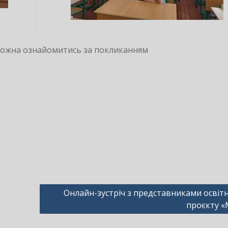
можна ознайомитись за покликанням
Онлайн-зустріч з представниками освіт
проєкту «