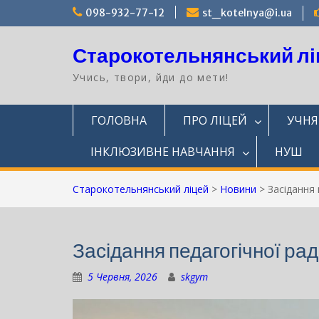
Перейти
098-932-77-12
st_kotelnya@i.ua
до
вмісту
Старокотельнянський лі
Учись, твори, йди до мети!
ГОЛОВНА
ПРО ЛІЦЕЙ
УЧН
ІНКЛЮЗИВНЕ НАВЧАННЯ
НУШ
Старокотельнянський ліцей
>
Новини
>
Засідання 
Засідання педагогічної ра
5 Червня, 2026
skgym