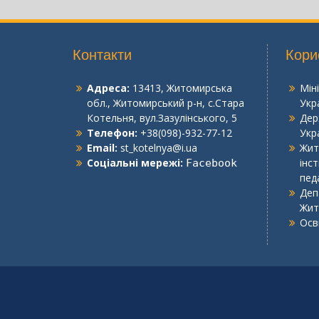
Контакти
Кори
Адреса:
13413, Житомирська
Мін
обл., Житомирський р-н, с.Стара
Укр
Котельня, вул.Зазулінського, 5
Дер
Телефон:
+38(098)-932-77-12
Укр
Email:
st_kotelnya@i.ua
Жит
Соціальні мережі:
інс
Facebook
пед
Деп
Жит
Осв