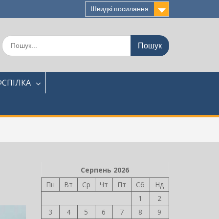
Швидкі посилання
Шукати:
СПІЛКА
Серпень 2026
Пн
Вт
Ср
Чт
Пт
Сб
Нд
1
2
3
4
5
6
7
8
9