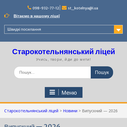
Перейти
до
098-932-77-12
st_kotelnya@i.ua
вмісту
Вітаємо в нашому ліцеї
Швидкі посилання
Старокотельнянський ліцей
Учись, твори, йди до мети!
Шукати:
Меню
Старокотельнянський ліцей
>
Новини
>
Випускний — 2026
Випускний — 2026